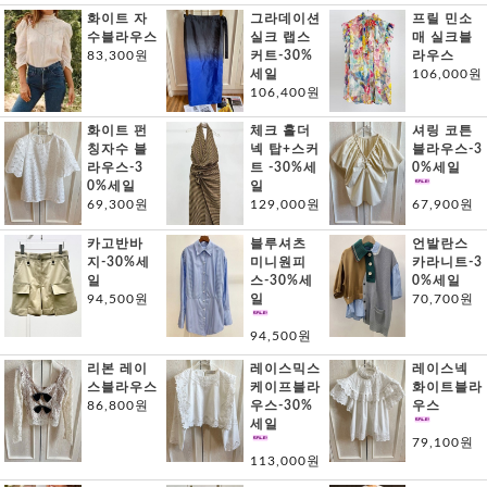
화이트 자
그라데이션
프릴 민소
수블라우스
실크 랩스
매 실크블
83,300원
커트-30%
라우스
세일
106,000원
106,400원
화이트 펀
체크 홀더
셔링 코튼
칭자수 블
넥 탑+스커
블라우스-3
라우스-3
트 -30%세
0%세일
0%세일
일
69,300원
129,000원
67,900원
카고반바
블루셔츠
언발란스
지-30%세
미니원피
카라니트-3
일
스-30%세
0%세일
94,500원
일
70,700원
94,500원
리본 레이
레이스믹스
레이스넥
스블라우스
케이프블라
화이트블라
86,800원
우스-30%
우스
세일
79,100원
113,000원