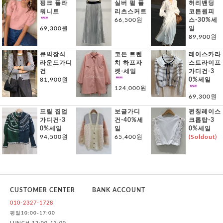
핑크 플라
실버 펄 플
허리밴딩
워니트
리츠스커트
코튼원피
66,500원
스-30%세
69,300원
일
89,900원
큐빅장식
코튼 트렌
레이스카라
라운드가디
치 하프자
스트라이프
건
켓-세일
가디건-3
81,900원
0%세일
124,000원
69,300원
프릴 집업
보글가디
펀칭레이스
가디건-3
건-40%세
크롭탑-3
0%세일
일
0%세일
94,500원
65,400원
(Soldout)
CUSTOMER CENTER
BANK ACCOUNT
010-2327-1728
평일10:00-17:00