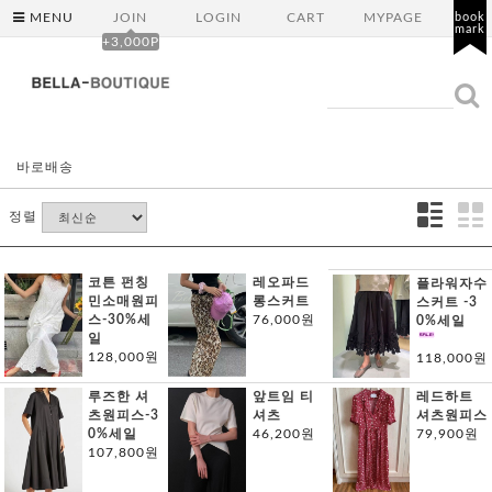
MENU
JOIN
LOGIN
CART
MYPAGE
book
mark
+3,000P
바로배송
정렬
코튼 펀칭
레오파드
플라워자수
민소매원피
롱스커트
스커트 -3
스-30%세
76,000원
0%세일
일
128,000원
118,000원
루즈한 셔
앞트임 티
레드하트
츠원피스-3
셔츠
셔츠원피스
0%세일
46,200원
79,900원
107,800원