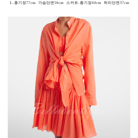
L-총기장77cm 가슴단면56cm
스커트-총기장44cm 허리단면37cm