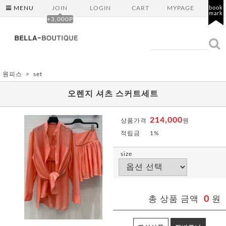
MENU
JOIN
LOGIN
CART
MYPAGE
book
mark
+3,000P
원피스
set
오렌지 셔츠 스커트세트
214,000
상품가격
원
적립금
1%
size
총 상품 금액
0
원