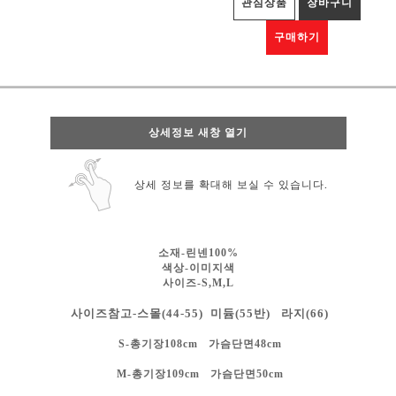
관심상품
장바구니
구매하기
상세정보 새창 열기
상세 정보를 확대해 보실 수 있습니다.
소재-린넨100%
색상-
이미지색
사이즈-S,M,L
사이즈참고-스몰(44-55) 미듐(55반) 라지(66)
S-총기장108cm 가슴단면48cm
M-총기장109cm 가슴단면50cm