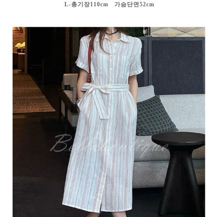
L-총기장110cm 가슴단면52cm