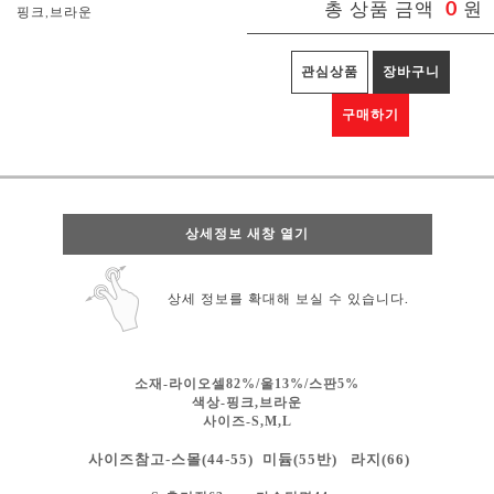
총 상품 금액
0
원
핑크,브라운
관심상품
장바구니
구매하기
상세정보 새창 열기
상세 정보를 확대해 보실 수 있습니다.
소재-라이오셀82%/울13%/스판5%
색상-
핑크,브라운
사이즈-S,M,L
사이즈참고-스몰(44-55) 미듐(55반) 라지(66)