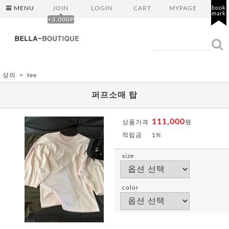
MENU
JOIN
LOGIN
CART
MYPAGE
book
mark
+3,000P
상의
tee
퍼프소매 탑
111,000
상품가격
원
적립금
1%
size
color