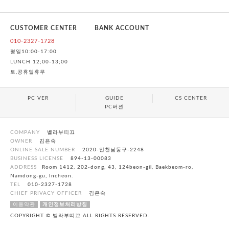
CUSTOMER CENTER
BANK ACCOUNT
010-2327-1728
평일10:00-17:00
LUNCH 12;00-13;00
토,공휴일휴무
PC VER
GUIDE
CS CENTER
PC버젼
COMPANY
벨라부띠끄
OWNER
김은숙
ONLINE SALE NUMBER
2020-인천남동구-2248
BUSINESS LICENSE
894-13-00083
ADDRESS
Room 1412, 202-dong, 43, 124beon-gil, Baekbeom-ro,
Namdong-gu, Incheon.
TEL
010-2327-1728
CHIEF PRIVACY OFFICER
김은숙
이용약관
개인정보처리방침
COPYRIGHT © 벨라부띠끄 ALL RIGHTS RESERVED.