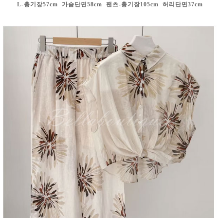
L-총기장57cm 가슴단면58cm
팬츠-총기장105cm 허리단면37cm