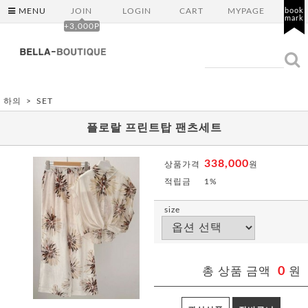
MENU
JOIN
LOGIN
CART
MYPAGE
book
mark
+3,000P
하의
SET
플로랄 프린트탑 팬츠세트
338,000
상품가격
원
적립금
1%
size
총 상품 금액
0
원