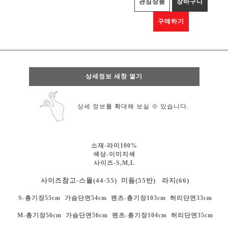
관심상품
장바구니
구매하기
상세정보 새창 열기
상세 정보를 확대해 보실 수 있습니다.
소재-라미100%
색상-
이미지색
사이즈-S,M,L
사이즈참고-스몰(44-55) 미듐(55반) 라지(66)
S-총기장55cm 가슴단면54cm 팬츠-총기장103cm 허리단면33cm
M-총기장56cm 가슴단면56cm
팬츠-총기장104cm 허리단면35cm