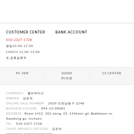
CUSTOMER CENTER
BANK ACCOUNT
010-2327-1728
평일10:00-17:00
LUNCH 12;00-13;00
토,공휴일휴무
PC VER
GUIDE
CS CENTER
PC버젼
COMPANY
벨라부띠끄
OWNER
김은숙
ONLINE SALE NUMBER
2020-인천남동구-2248
BUSINESS LICENSE
894-13-00083
ADDRESS
Room 1412, 202-dong, 43, 124beon-gil, Baekbeom-ro,
Namdong-gu, Incheon.
TEL
010-2327-1728
CHIEF PRIVACY OFFICER
김은숙