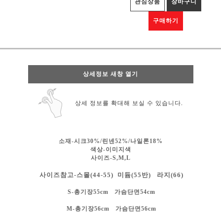
관심상품
장바구니
구매하기
상세정보 새창 열기
상세 정보를 확대해 보실 수 있습니다.
소재-시크30%/린넨52%/나일론18%
색상-
이미지색
사이즈-S,M,L
사이즈참고-스몰(44-55) 미듐(55반) 라지(66)
S-총기장55cm 가슴단면54cm
M-총기장56cm 가슴단면56cm