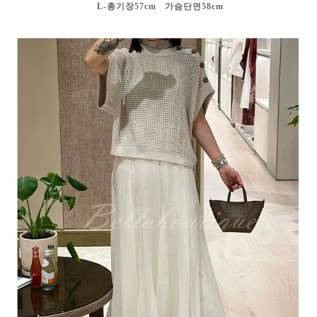
L-총기장57cm 가슴단면58cm