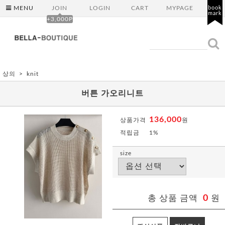
MENU
JOIN
LOGIN
CART
MYPAGE
book
mark
+3,000P
상의
knit
버튼 가오리니트
136,000
상품가격
원
적립금
1%
size
총 상품 금액
0
원