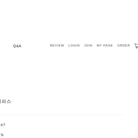
REVIEW
LOGIN
JOIN
MY PAGE
ORDER
Q&A
원피스
367
1%