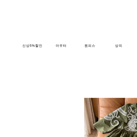
신상5%할인
아우터
원피스
상의