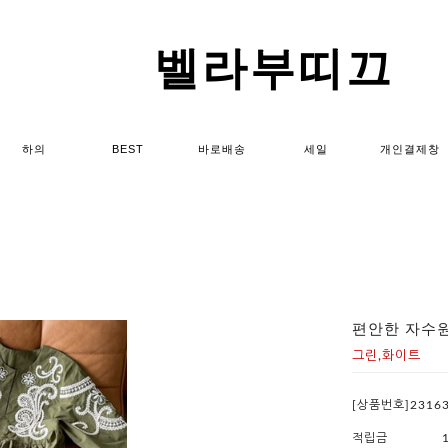
벨라부띠끄
하의
BEST
바로배송
세일
개인결제창
편안한 자수
그린,화이트
[상품번호]2316
적립금