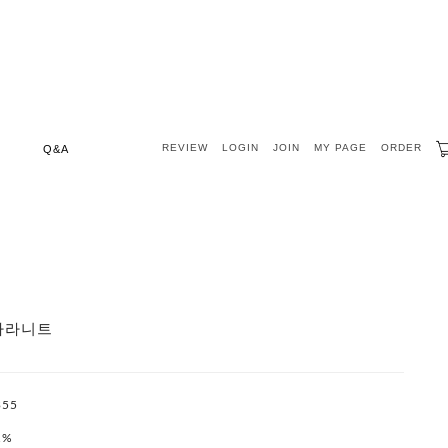
REVIEW
LOGIN
JOIN
MY PAGE
ORDER
Q&A
카라니트
355
1%