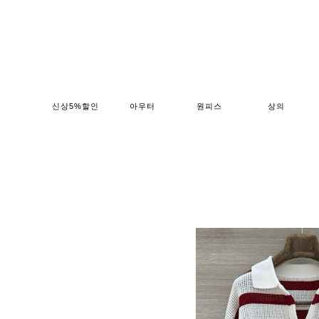
신상5%할인
아우터
원피스
상의