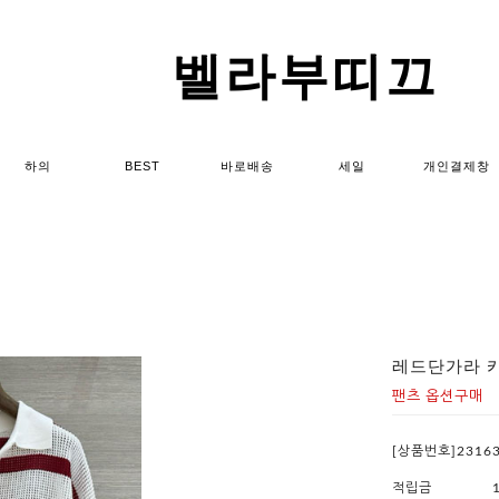
벨라부띠끄
하의
BEST
바로배송
세일
개인결제창
레드단가라 
팬츠 옵션구매
[상품번호]2316
적립금