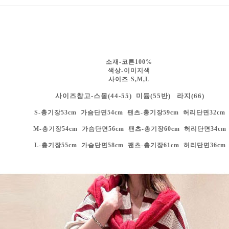
소재-코튼100%
색상-
이미지색
사이즈-S,M,L
사이즈참고-스몰(44-55) 미듐(55반) 라지(66)
S-총기장53cm 가슴단면54cm 팬츠-총기장59cm 허리단면32cm
M-총기장54cm 가슴단면56cm
팬츠-총기장60cm 허리단면34cm
L-총기장55cm 가슴단면58cm
팬츠-총기장61cm 허리단면36cm