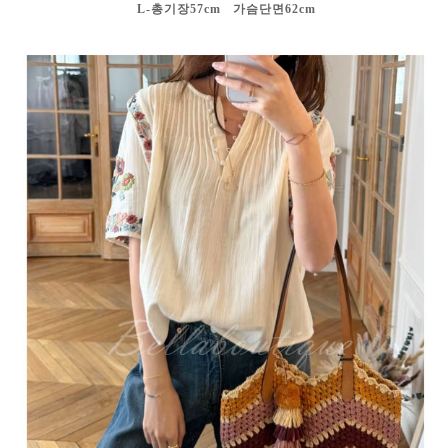
L-총기장57cm 가슴단면62cm