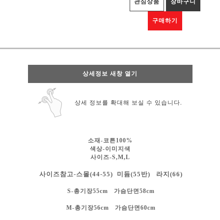
관심상품
장바구니
구매하기
상세정보 새창 열기
상세 정보를 확대해 보실 수 있습니다.
소재-코튼100%
색상-
이미지색
사이즈-S,M,L
사이즈참고-스몰(44-55) 미듐(55반) 라지(66)
S-총기장55cm 가슴단면58cm
M-총기장56cm 가슴단면60cm