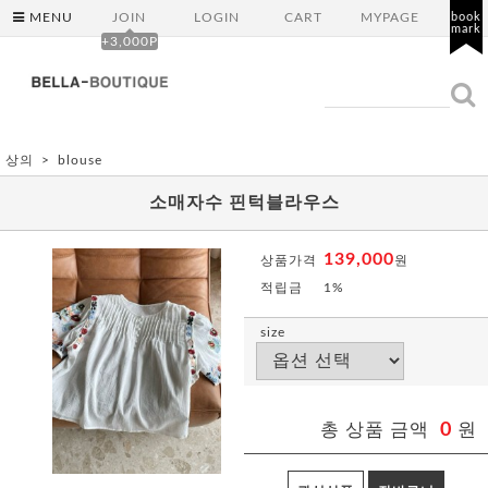
MENU
JOIN
LOGIN
CART
MYPAGE
book
mark
+3,000P
상의
blouse
소매자수 핀턱블라우스
139,000
상품가격
원
적립금
1%
size
총 상품 금액
0
원