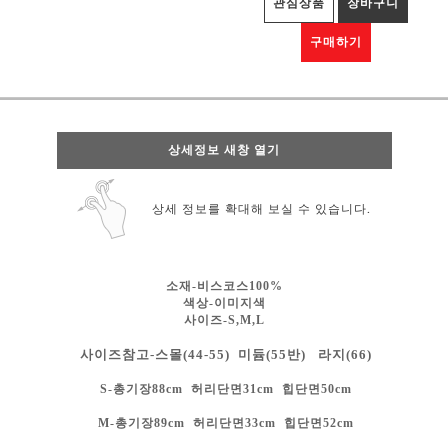
관심상품
장바구니
구매하기
상세정보 새창 열기
상세 정보를 확대해 보실 수 있습니다.
소재-비스코스100%
색상-
이미지색
사이즈-S,M,L
사이즈참고-스몰(44-55) 미듐(55반) 라지(66)
S-총기장88cm 허리단면31cm 힙단면50cm
M-총기장89cm 허리단면33cm
힙단면52cm