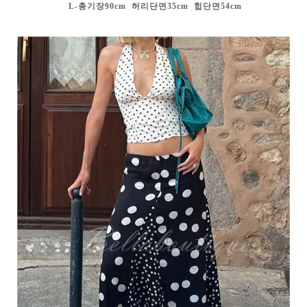
L-총기장90cm 허리단면35cm
힙단면54cm