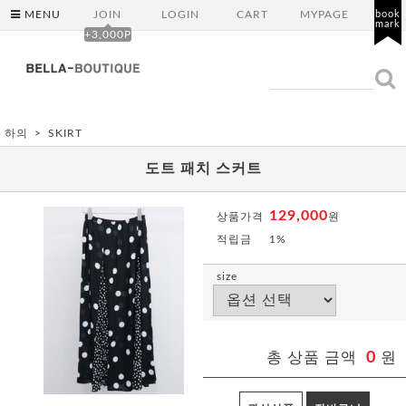
MENU
JOIN
LOGIN
CART
MYPAGE
book
mark
+3,000P
하의
SKIRT
도트 패치 스커트
129,000
상품가격
원
적립금
1%
size
총 상품 금액
0
원