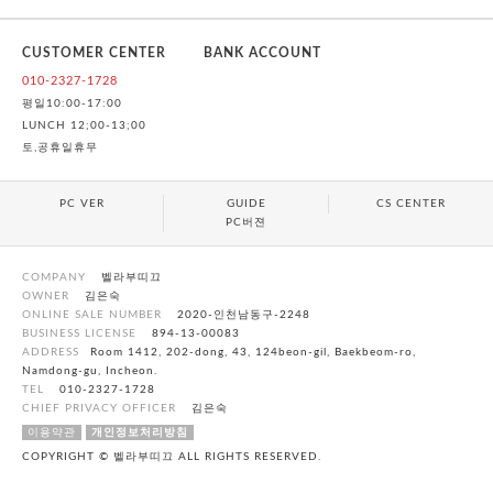
CUSTOMER CENTER
BANK ACCOUNT
010-2327-1728
평일10:00-17:00
LUNCH 12;00-13;00
토,공휴일휴무
PC VER
GUIDE
CS CENTER
PC버젼
COMPANY
벨라부띠끄
OWNER
김은숙
ONLINE SALE NUMBER
2020-인천남동구-2248
BUSINESS LICENSE
894-13-00083
ADDRESS
Room 1412, 202-dong, 43, 124beon-gil, Baekbeom-ro,
Namdong-gu, Incheon.
TEL
010-2327-1728
CHIEF PRIVACY OFFICER
김은숙
이용약관
개인정보처리방침
COPYRIGHT © 벨라부띠끄 ALL RIGHTS RESERVED.