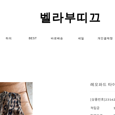
벨라부띠끄
하의
BEST
바로배송
세일
개인결제창
레오파드 타
[상품번호]2316
적립금