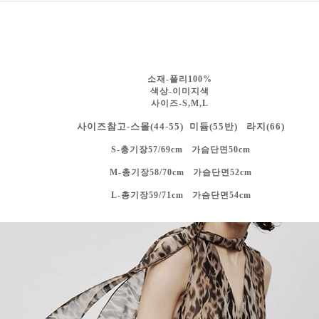
소재-폴리100%
색상-
이미지색
사이즈-S,M,L
사이즈참고-스몰(44-55) 미듐(55반) 라지(66)
S-총기장57/69cm 가슴단면50cm
M-총기장58/70cm 가슴단면52cm
L-총기장59/71cm 가슴단면54cm