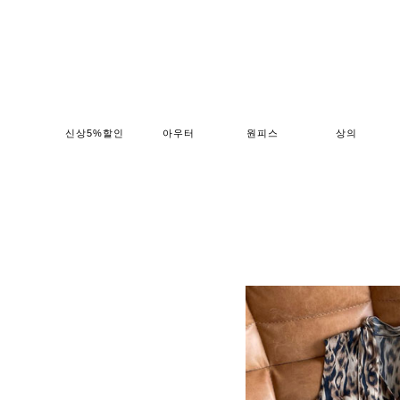
신상5%할인
아우터
원피스
상의