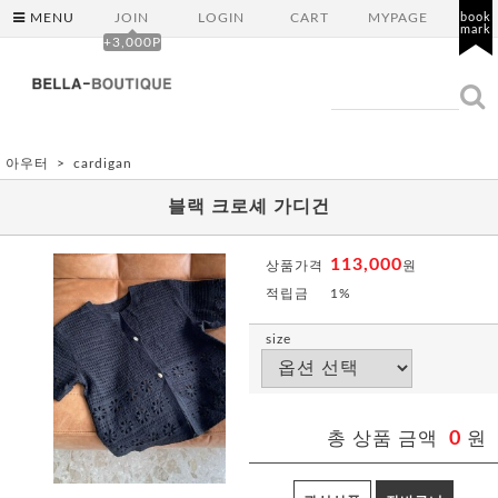
MENU
JOIN
LOGIN
CART
MYPAGE
book
mark
+3,000P
아우터
cardigan
블랙 크로셰 가디건
113,000
상품가격
원
적립금
1%
size
총 상품 금액
0
원