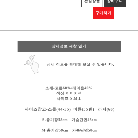
관심상품
장바구니
구매하기
상세정보 새창 열기
상세 정보를 확대해 보실 수 있습니다.
소재-코튼60%/레이온40%
색상-
이미지색
사이즈-S,M,L
사이즈참고-스몰(44-55) 미듐(55반) 라지(66)
S-총기장58cm 가슴단면48cm
M-총기장59cm 가슴단면50cm