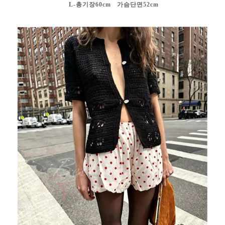
L-총기장60cm 가슴단면52cm