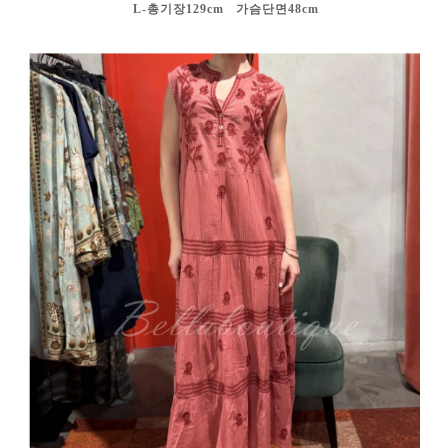
L-총기장129cm 가슴단면48cm