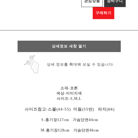
관심상품
장바구니
구매하기
상세정보 새창 열기
상세 정보를 확대해 보실 수 있습니다.
소재-코튼
색상-
이미지색
사이즈-S,M,L
사이즈참고-스몰(44-55) 미듐(55반) 라지(66)
S-총기장127cm 가슴단면44cm
M-총기장128cm 가슴단면46cm