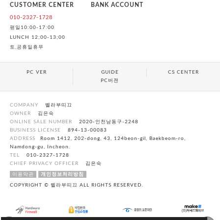
CUSTOMER CENTER
BANK ACCOUNT
010-2327-1728
평일10:00-17:00
LUNCH 12;00-13;00
토,공휴일휴무
PC VER
GUIDE
CS CENTER
PC버젼
COMPANY
벨라부띠끄
OWNER
김은숙
ONLINE SALE NUMBER
2020-인천남동구-2248
BUSINESS LICENSE
894-13-00083
ADDRESS
Room 1412, 202-dong, 43, 124beon-gil, Baekbeom-ro,
Namdong-gu, Incheon.
TEL
010-2327-1728
CHIEF PRIVACY OFFICER
김은숙
이용약관
개인정보처리방침
COPYRIGHT © 벨라부띠끄 ALL RIGHTS RESERVED.