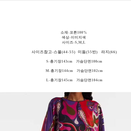
소재-코튼100%
색상-
이미지색
사이즈-S,M,L
사이즈참고-스몰(44-55) 미듐(55반) 라지(66)
S-총기장143cm 가슴단면100cm
M-총기장144cm 가슴단면102cm
L-총기장145cm 가슴단면104cm