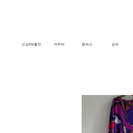
신상5%할인
아우터
원피스
상의