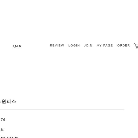
REVIEW
LOGIN
JOIN
MY PAGE
ORDER
Q&A
트원피스
976
1%