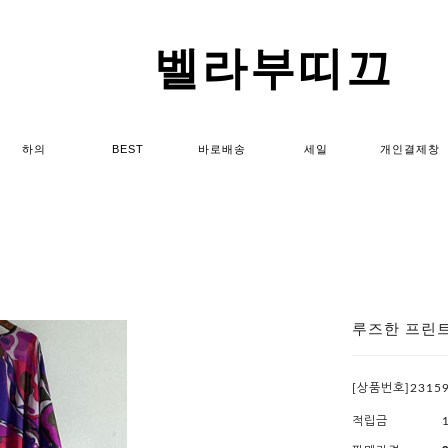
벨라부띠끄
하의
BEST
바로배송
세일
개인결제창
루즈한 프린
[상품번호]2315
적립금