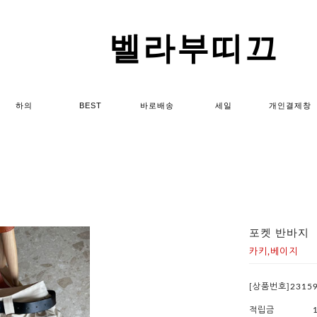
벨라부띠끄
하의
BEST
바로배송
세일
개인결제창
포켓 반바지
카키,베이지
[상품번호]2315
적립금