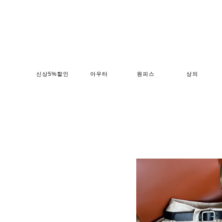
신상5%할인
아우터
원피스
상의