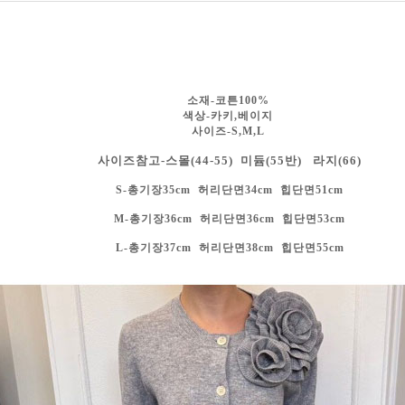
소재-코튼100%
색상-카키,베이지
사이즈-S,M,L
사이즈참고-스몰(44-55) 미듐(55반) 라지(66)
S-총기장35cm 허리단면34cm 힙단면51cm
M-총기장36cm 허리단면36cm
힙단면53cm
L-총기장37cm 허리단면38cm
힙단면55cm