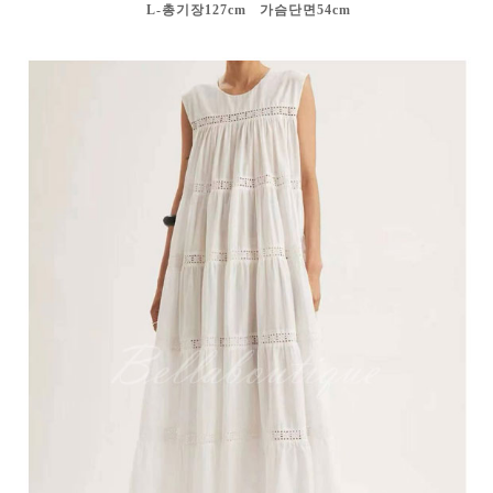
L-총기장127cm 가슴단면54cm