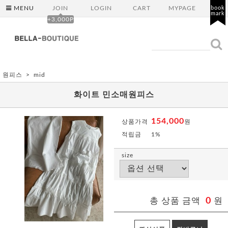
MENU
JOIN
LOGIN
CART
MYPAGE
book
mark
+3,000P
원피스
mid
화이트 민소매원피스
154,000
상품가격
원
적립금
1%
size
총 상품 금액
0
원