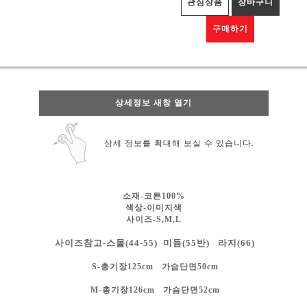
관심상품
장바구니
구매하기
상세정보 새창 열기
상세 정보를 확대해 보실 수 있습니다.
소재-코튼100%
색상-
이미지색
사이즈-S,M,L
사이즈참고-스몰(44-55) 미듐(55반) 라지(66)
S-총기장125cm 가슴단면50cm
M-총기장126cm 가슴단면52cm