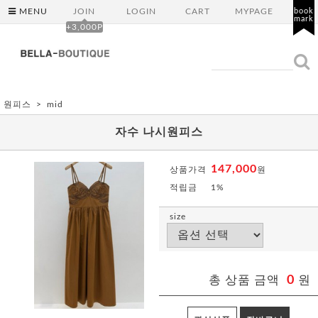
MENU
JOIN
LOGIN
CART
MYPAGE
book
mark
+3,000P
원피스
mid
자수 나시원피스
147,000
상품가격
원
적립금
1%
size
총 상품 금액
0
원