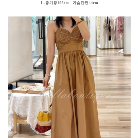
L-총기장105cm 가슴단면44cm