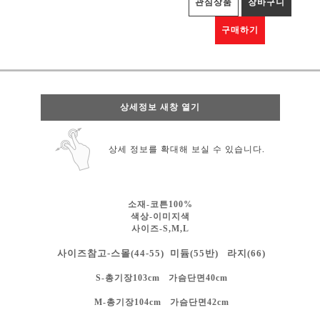
관심상품
장바구니
구매하기
상세정보 새창 열기
상세 정보를 확대해 보실 수 있습니다.
소재-코튼100%
색상-
이미지색
사이즈-S,M,L
사이즈참고-스몰(44-55) 미듐(55반) 라지(66)
S-총기장103cm 가슴단면40cm
M-총기장104cm 가슴단면42cm