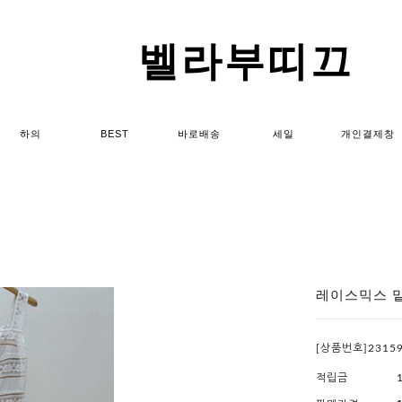
벨라부띠끄
하의
BEST
바로배송
세일
개인결제창
레이스믹스 
[상품번호]2315
적립금