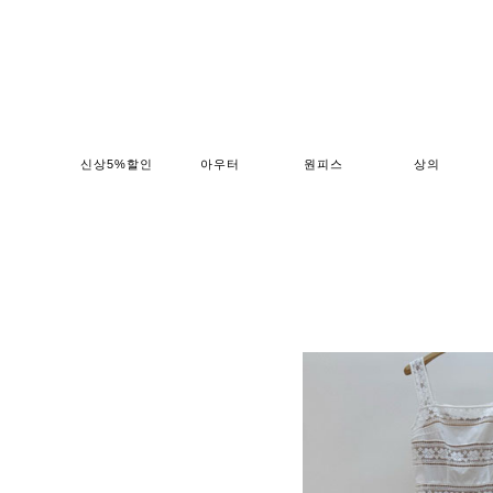
신상5%할인
아우터
원피스
상의