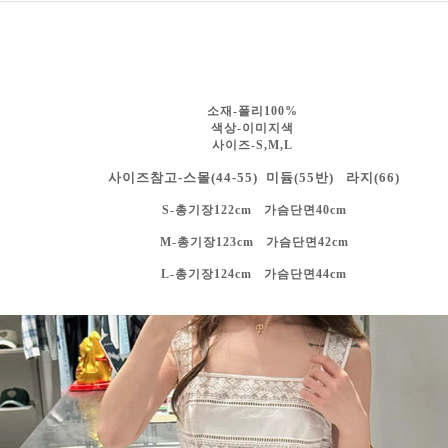
소재-폴리100%
색상-
이미지색
사이즈-S,M,L
사이즈참고-스몰(44-55) 미듐(55반) 라지(66)
S-총기장122cm 가슴단면40cm
M-총기장123cm 가슴단면42cm
L-총기장124cm 가슴단면44cm