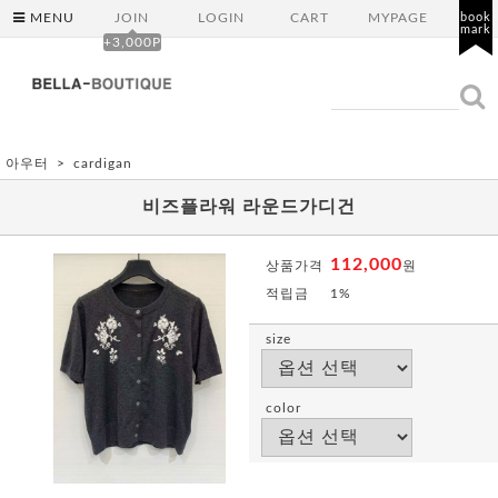
MENU
JOIN
LOGIN
CART
MYPAGE
book
mark
+3,000P
아우터
cardigan
비즈플라워 라운드가디건
112,000
상품가격
원
적립금
1%
size
color