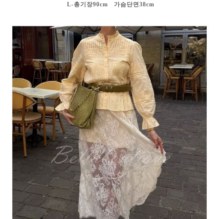
L-총기장90cm 가슴단면38cm