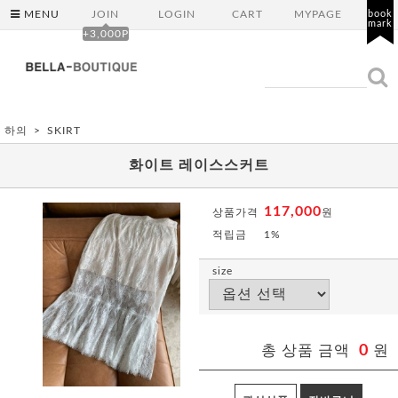
MENU
JOIN
LOGIN
CART
MYPAGE
book
mark
+3,000P
하의
SKIRT
화이트 레이스스커트
117,000
상품가격
원
적립금
1%
size
총 상품 금액
0
원