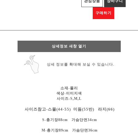
관심상품
장바구니
구매하기
상세정보 새창 열기
상세 정보를 확대해 보실 수 있습니다.
소재-폴리
색상-
이미지색
사이즈-S,M,L
사이즈참고-스몰(44-55) 미듐(55반) 라지(66)
S-총기장88cm 가슴단면34cm
M-총기장89cm 가슴단면36cm