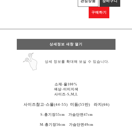
관심상품
장바구니
구매하기
상세정보 새창 열기
상세 정보를 확대해 보실 수 있습니다.
소재-울100%
색상-
이미지색
사이즈-S,M,L
사이즈참고-스몰(44-55) 미듐(55반) 라지(66)
S-총기장55cm 가슴단면47cm
M-총기장56cm 가슴단면49cm