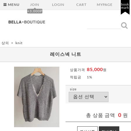
MENU
JOIN
LOGIN
CART
MYPAGE
book
mark
+3,000P
상의
knit
레이스넥 니트
85,000
상품가격
원
적립금
1%
size
총 상품 금액
0
원