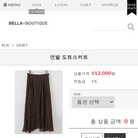
MENU
JOIN
LOGIN
CART
MYPAGE
book
mark
+3,000P
하의
SKIRT
언발 도트스커트
112,000
상품가격
원
적립금
1%
size
총 상품 금액
0
원