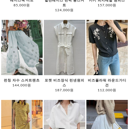
레이스넥 니트
밑단레이스 핀턱 롱스커
카키 피시테일 원피스
85,000원
트
157,000원
124,000원
펀칭 자수 스커트팬츠
포켓 비즈장식 린넨원피
비즈플라워 라운드가디
144,000원
스
건
187,000원
112,000원