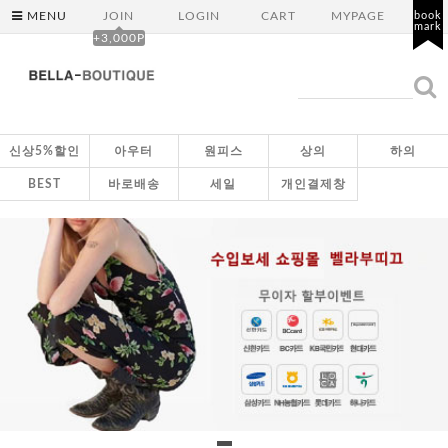
MENU
JOIN
LOGIN
CART
MYPAGE
book
mark
+3,000P
신상5%할인
아우터
원피스
상의
하의
BEST
바로배송
세일
개인결제창