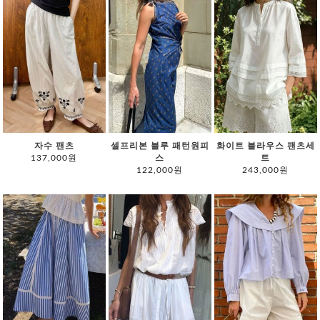
자수 팬츠
셀프리본 블루 패턴원피
화이트 블라우스 팬츠세
137,000원
스
트
122,000원
243,000원