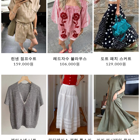
린넨 점프수트
레드자수 블라우스
도트 패치 스커트
159,000원
106,000원
129,000원