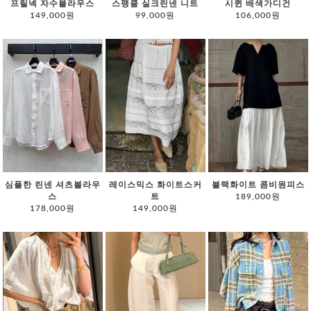
프릴넥 자수블라우스
스팽클 실크린넨 니트
시퀸 배색가디건
149,000원
99,000원
106,000원
심플한 린넨 셔츠블라우
레이스믹스 화이트스커
블랙화이트 콤비원피스
스
트
189,000원
178,000원
149,000원