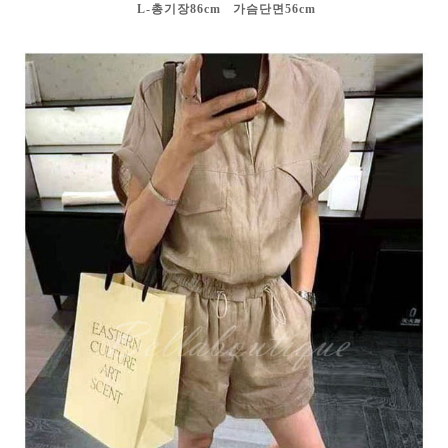
L-총기장86cm 가슴단면56cm