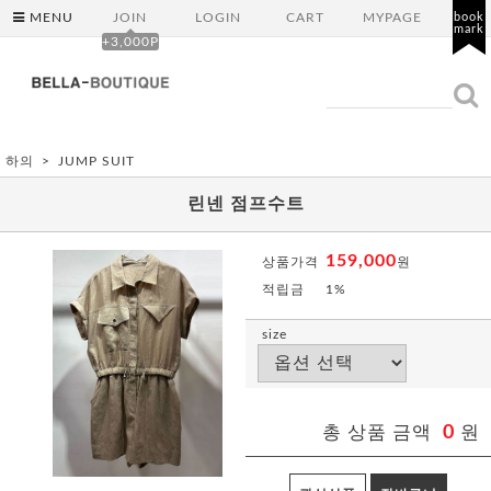
MENU
JOIN
LOGIN
CART
MYPAGE
book
mark
+3,000P
하의
JUMP SUIT
린넨 점프수트
159,000
상품가격
원
적립금
1%
size
총 상품 금액
0
원