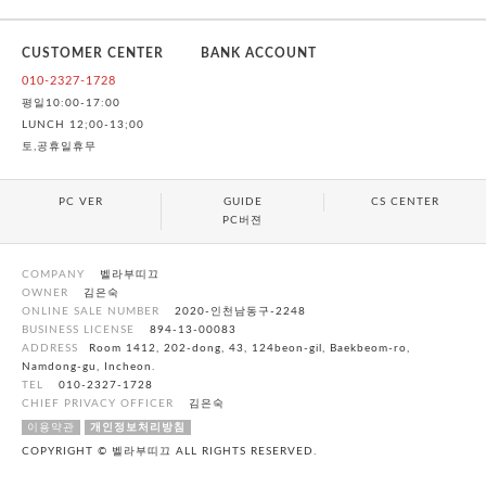
CUSTOMER CENTER
BANK ACCOUNT
010-2327-1728
평일10:00-17:00
LUNCH 12;00-13;00
토,공휴일휴무
PC VER
GUIDE
CS CENTER
PC버젼
COMPANY
벨라부띠끄
OWNER
김은숙
ONLINE SALE NUMBER
2020-인천남동구-2248
BUSINESS LICENSE
894-13-00083
ADDRESS
Room 1412, 202-dong, 43, 124beon-gil, Baekbeom-ro,
Namdong-gu, Incheon.
TEL
010-2327-1728
CHIEF PRIVACY OFFICER
김은숙
이용약관
개인정보처리방침
COPYRIGHT © 벨라부띠끄 ALL RIGHTS RESERVED.