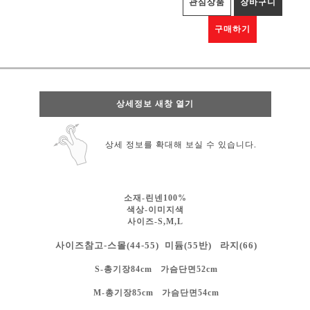
관심상품
장바구니
구매하기
상세정보 새창 열기
상세 정보를 확대해 보실 수 있습니다.
소재-린넨100%
색상-
이미지색
사이즈-S,M,L
사이즈참고-스몰(44-55) 미듐(55반) 라지(66)
S-총기장84cm 가슴단면52cm
M-총기장85cm 가슴단면54cm