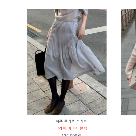
쉬폰 플리츠 스커트
그레이,베이지,블랙
124,000원