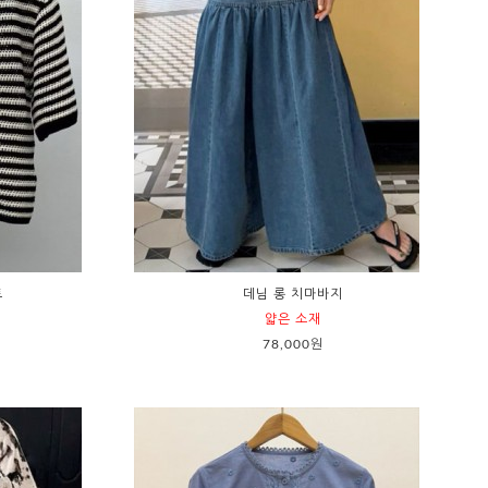
트
데님 롱 치마바지
얇은 소재
78,000원