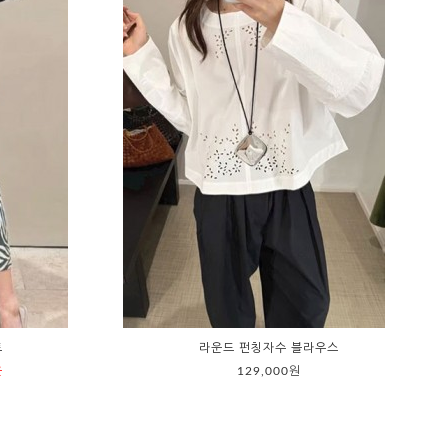
트
라운드 펀칭자수 블라우스
운
129,000원