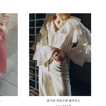
츠
화이트 캉캉소매 블라우스