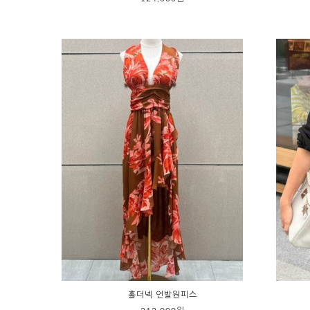
홀더넥 언발원피스