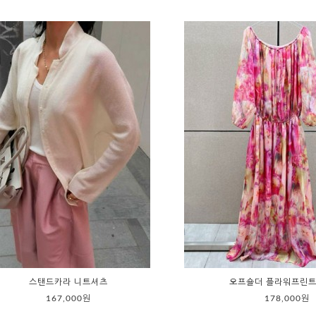
스탠드카라 니트셔츠
오프숄더 플라워프린트
167,000원
178,000원