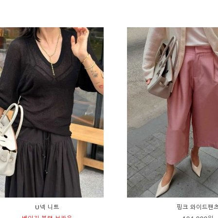
U넥 니트
핑크 와이드팬