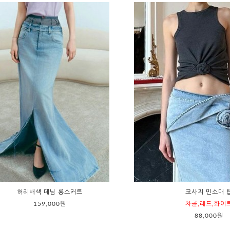
허리배색 데님 롱스커트
코사지 민소매 
159,000원
차콜,레드,화이
88,000원