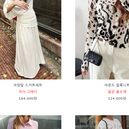
셔링탑 스커트세트
라운드 얼룩니
아이,그레이
얇은 울소재
184,000원
124,000원