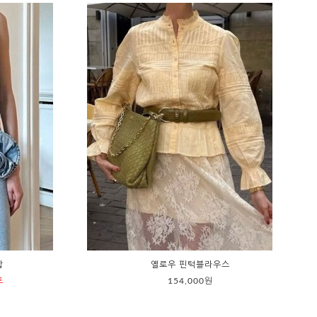
탑
옐로우 핀턱블라우스
트
154,000원