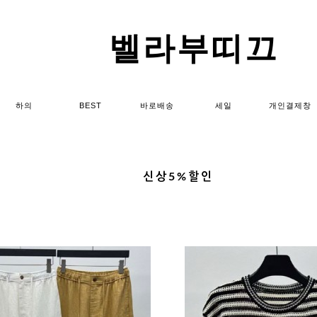
벨라부띠끄
하의
BEST
바로배송
세일
개인결제창
신상5%할인