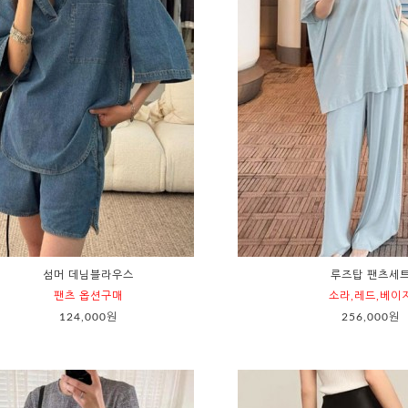
섬머 데님블라우스
루즈탑 팬츠세
팬츠 옵션구매
소라,레드,베이
124,000원
256,000원