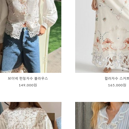
브이넥 펀칭자수 블라우스
컬러자수 스커
149,000원
165,000원