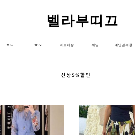
벨라부띠끄
하의
BEST
바로배송
세일
개인결제창
신상5%할인