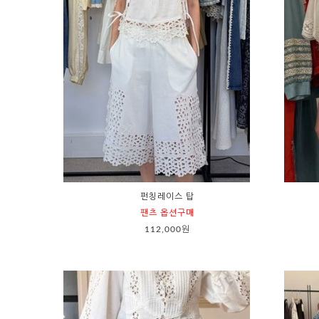
펀칭레이스 탑
팬츠 옵션구매
112,000원