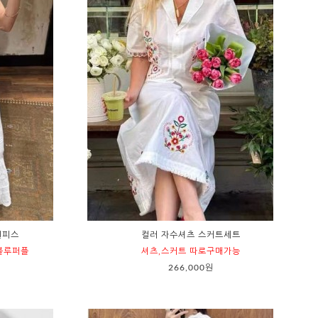
원피스
컬러 자수셔츠 스커트세트
블루퍼플
셔츠,스커트 따로구매가능
266,000원